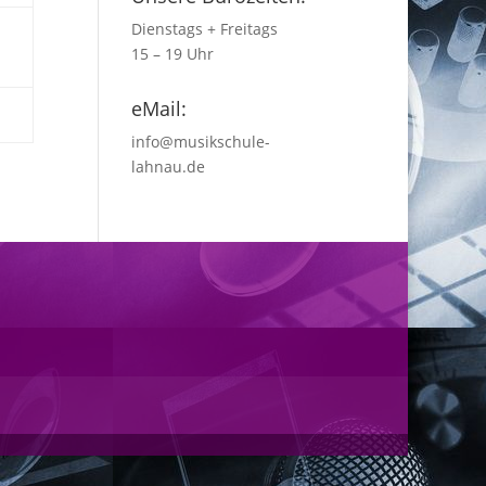
Dienstags + Freitags
15 – 19 Uhr
eMail:
info@musikschule-
lahnau.de