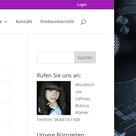
Login
e
Kontakt
Probeunterricht
Rufen Sie uns an:
Musiksch
ule
Lahnau
Bianca
Römer
Telefon: 06441/61500
Unsere Bürozeiten: