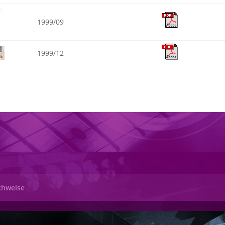
1999/09
1999/12
chweise